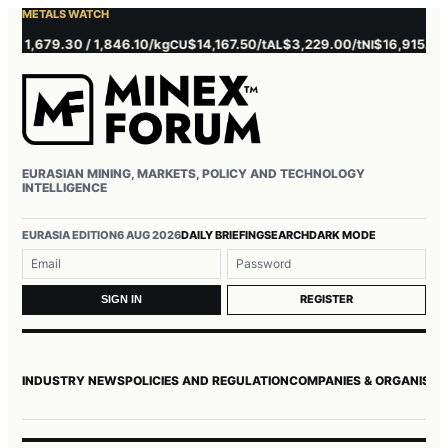
METALS WATCH
1,679.30 / 1,846.10/kg
$14,167.50/t
$3,229.00/t
$16,915.00/t
CU
AL
NI
Z
EURASIAN MINING, MARKETS, POLICY AND TECHNOLOGY
INTELLIGENCE
Username or email
Password
EURASIA EDITION
6 AUG 2026
DAILY BRIEFING
SEARCH
DARK MODE
REGISTER
SIGN IN
INDUSTRY NEWS
POLICIES AND REGULATION
COMPANIES & ORGANISAT