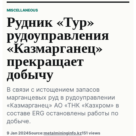
MISCELLANEOUS
Рудник «Тур»
рудоуправления
«Казмарганец»
прекращает
добычу
В связи с истощением запасов
марганцевых руд в рудоуправлении
«Казмарганец» АО «ТНК «Казхром» в
составе ERG остановлены работы по
добыче.
9 Jan 2024
Source:
metalmininginfo.kz
151 views