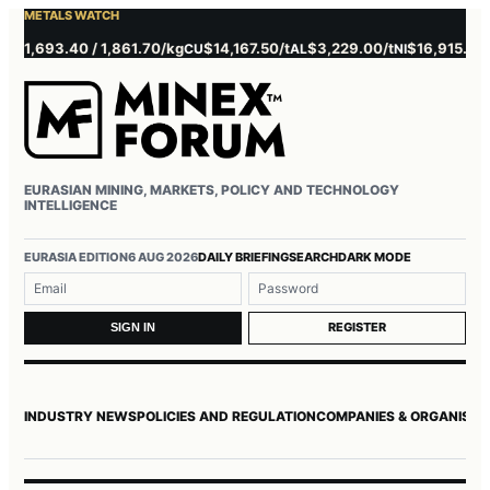
METALS WATCH
1,693.40 / 1,861.70/kg
$14,167.50/t
$3,229.00/t
$16,915.00/t
CU
AL
NI
ZN
EURASIAN MINING, MARKETS, POLICY AND TECHNOLOGY
INTELLIGENCE
Username or email
Password
EURASIA EDITION
6 AUG 2026
DAILY BRIEFING
SEARCH
DARK MODE
REGISTER
SIGN IN
INDUSTRY NEWS
POLICIES AND REGULATION
COMPANIES & ORGANISAT