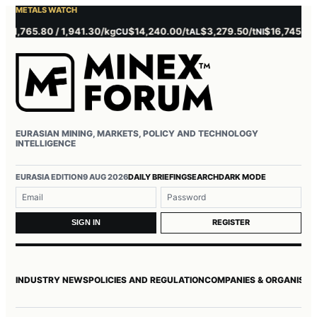
METALS WATCH
765.80 / 1,941.30/kg
$14,240.00/t
$3,279.50/t
$16,745.00/t
CU
AL
NI
ZN
EURASIAN MINING, MARKETS, POLICY AND TECHNOLOGY
INTELLIGENCE
Username or email
Password
EURASIA EDITION
9 AUG 2026
DAILY BRIEFING
SEARCH
DARK MODE
REGISTER
SIGN IN
INDUSTRY NEWS
POLICIES AND REGULATION
COMPANIES & ORGANISAT