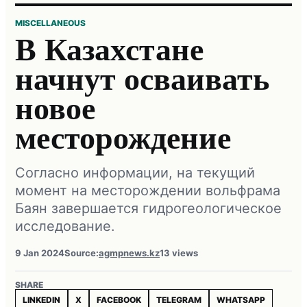
MISCELLANEOUS
В Казахстане
начнут осваивать
новое
месторождение
Согласно информации, на текущий
момент на месторождении вольфрама
Баян завершается гидрогеологическое
исследование.
9 Jan 2024
Source:
agmpnews.kz
13 views
SHARE
LINKEDIN
X
FACEBOOK
TELEGRAM
WHATSAPP