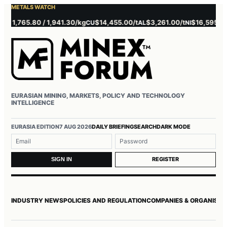
METALS WATCH
,765.80 / 1,941.30/kg
$14,455.00/t
$3,261.00/t
$16,595.00/t
CU
AL
NI
Z
EURASIAN MINING, MARKETS, POLICY AND TECHNOLOGY
INTELLIGENCE
Username or email
Password
EURASIA EDITION
7 AUG 2026
DAILY BRIEFING
SEARCH
DARK MODE
REGISTER
SIGN IN
INDUSTRY NEWS
POLICIES AND REGULATION
COMPANIES & ORGANISAT