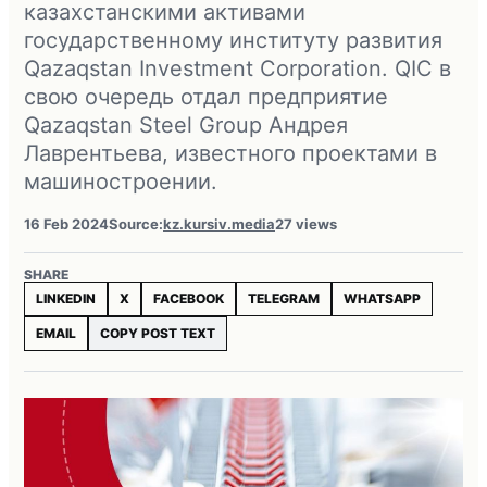
казахстанскими активами
государственному институту развития
Qazaqstan Investment Corporation. QIC в
свою очередь отдал предприятие
Qazaqstan Steel Group Андрея
Лаврентьева, известного проектами в
машиностроении.
16 Feb 2024
Source:
kz.kursiv.media
27 views
SHARE
LINKEDIN
X
FACEBOOK
TELEGRAM
WHATSAPP
EMAIL
COPY POST TEXT