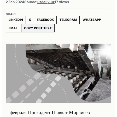
2 Feb 2024
Source:
uzdaily.uz
17 views
SHARE
LINKEDIN
X
FACEBOOK
TELEGRAM
WHATSAPP
EMAIL
COPY POST TEXT
1 февраля Президент Шавкат Мирзиёев