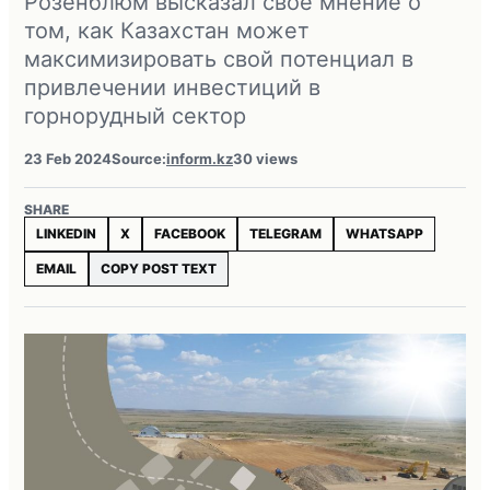
Розенблюм высказал свое мнение о
том, как Казахстан может
максимизировать свой потенциал в
привлечении инвестиций в
горнорудный сектор
23 Feb 2024
Source:
inform.kz
30 views
SHARE
LINKEDIN
X
FACEBOOK
TELEGRAM
WHATSAPP
EMAIL
COPY POST TEXT