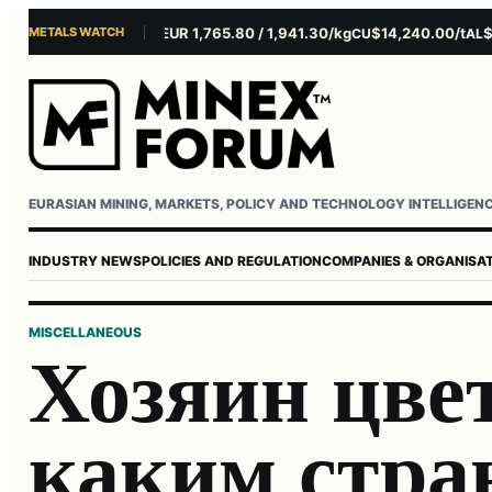
METALS WATCH
$4,301.85/oz
EUR 1,765.80 / 1,941.30/kg
$14,240.00/t
$3,27
AU
AG
CU
AL
Username or email
Password
EURASIAN MINING, MARKETS, POLICY AND TECHNOLOGY INTELLIGEN
INDUSTRY NEWS
POLICIES AND REGULATION
COMPANIES & ORGANISA
MISCELLANEOUS
Хозяин цве
каким стра