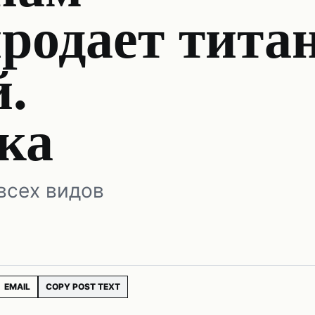
родает тита
.
ка
всех видов
EMAIL
COPY POST TEXT