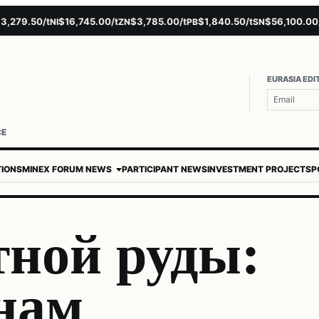
9.50/t
$16,745.00/t
$3,785.00/t
$1,840.50/t
$56,100.00/t
NI
ZN
PB
SN
AU
EURASIA EDI
CE
TIONS
MINEX FORUM NEWS
PARTICIPANT NEWS
INVESTMENT PROJECTS
P
тной руды:
нам