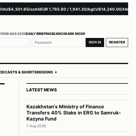
$4,301.85/oz
EUR 1,765.80 / 1,941.30/kg
$14,240.00/t
$3,279.
AG
CU
AL
TION
9 AUG 2026
DAILY BRIEFING
SEARCH
DARK MODE
REGISTER
SIGN IN
ODCASTS & SHORTS
REGIONS
LATEST NEWS
Kazakhstan’s Ministry of Finance
Transfers 40% Stake in ERG to Samruk-
Kazyna Fund
7 Aug 2026