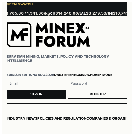
METALS WATCH
,765.80 / 1,941.30/kg
$14,240.00/t
$3,279.50/t
$16,745.00/t
CU
AL
NI
ZN
EURASIAN MINING, MARKETS, POLICY AND TECHNOLOGY
INTELLIGENCE
Username or email
Password
EURASIA EDITION
8 AUG 2026
DAILY BRIEFING
SEARCH
DARK MODE
REGISTER
SIGN IN
INDUSTRY NEWS
POLICIES AND REGULATION
COMPANIES & ORGANISAT