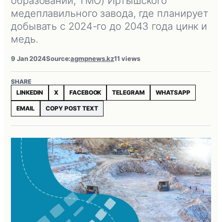
образований, ТМО) Иртышского
медеплавильного завода, где планирует
добывать с 2024-го до 2043 года цинк и
медь.
9 Jan 2024
Source:
agmpnews.kz
11 views
SHARE
LINKEDIN
X
FACEBOOK
TELEGRAM
WHATSAPP
EMAIL
COPY POST TEXT