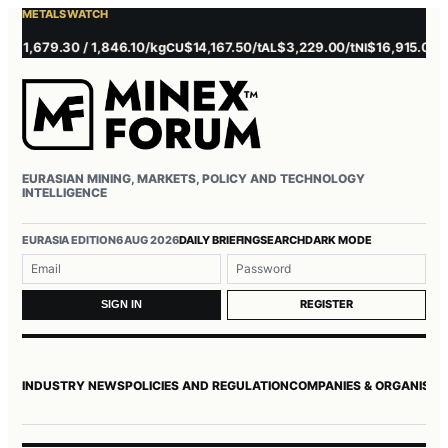
METALS WATCH
1,679.30 / 1,846.10/kg
$14,167.50/t
$3,229.00/t
$16,915.00/t
CU
AL
NI
ZN
EURASIAN MINING, MARKETS, POLICY AND TECHNOLOGY
INTELLIGENCE
EURASIA EDITION
6 AUG 2026
DAILY BRIEFING
SEARCH
DARK MODE
Username or email
Password
REGISTER
SIGN IN
INDUSTRY NEWS
POLICIES AND REGULATION
COMPANIES & ORGANISAT