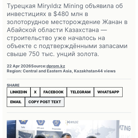
Турецкая Miryıldız Mining объявила об
инвестициях в $480 млн в
золоторудное месторождение Жанан в
Абайской области Казахстана —
строительство уже началось на
объекте с подтверждёнными запасами
свыше 750 тыс. унций золота.
22 Apr 2026
Source:
dprom.kz
Region: Central and Eastern Asia, Kazakhstan
44 views
SHARE
LINKEDIN
X
FACEBOOK
TELEGRAM
WHATSAPP
EMAIL
COPY POST TEXT