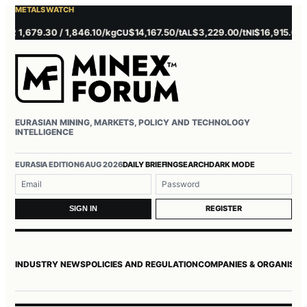
METALS WATCH
 1,679.30 / 1,846.10/kg
$14,167.50/t
$3,229.00/t
$16,915.00/t
CU
AL
NI
ZN
EURASIAN MINING, MARKETS, POLICY AND TECHNOLOGY
INTELLIGENCE
EURASIA EDITION
6 AUG 2026
DAILY BRIEFING
SEARCH
DARK MODE
Username or email
Password
REGISTER
SIGN IN
INDUSTRY NEWS
POLICIES AND REGULATION
COMPANIES & ORGANISAT