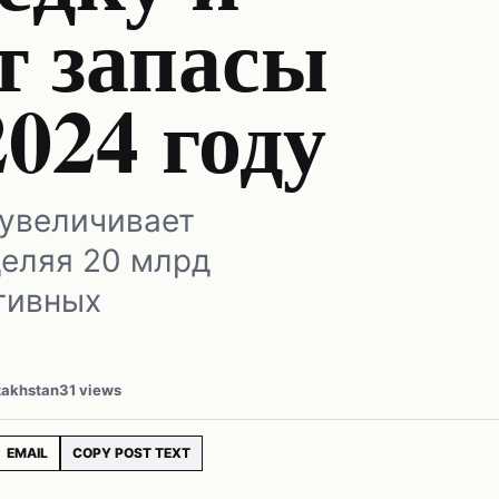
т запасы
2024 году
 увеличивает
деляя 20 млрд
ктивных
zakhstan
31 views
EMAIL
COPY POST TEXT