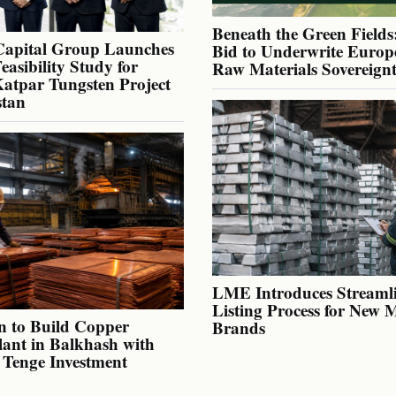
Beneath the Green Fields:
Capital Group Launches
Bid to Underwrite Europe
Feasibility Study for
Raw Materials Sovereign
atpar Tungsten Project
stan
LME Introduces Streaml
Listing Process for New 
n to Build Copper
Brands
lant in Balkhash with
n Tenge Investment