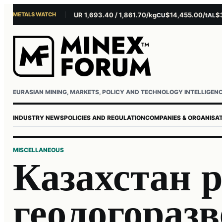
METALS WATCH
$4,281.10/oz
EUR 1,693.40 / 1,861.70/kg
$14,455.00/t
$3,26
AU
AG
CU
AL
Username or email
Password
EURASIAN MINING, MARKETS, POLICY AND TECHNOLOGY INTELLIGEN
INDUSTRY NEWS
POLICIES AND REGULATION
COMPANIES & ORGANISA
MISCELLANEOUS
Казахстан 
геологоразв