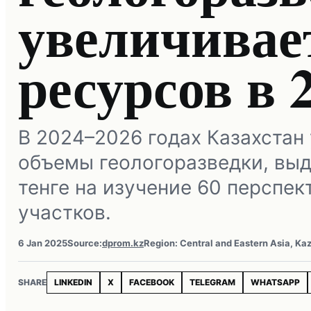
увеличивае
ресурсов в 
В 2024–2026 годах Казахстан
объемы геологоразведки, вы
тенге на изучение 60 перспе
участков.
6 Jan 2025
Source:
dprom.kz
Region: Central and Eastern Asia, Ka
SHARE
LINKEDIN
X
FACEBOOK
TELEGRAM
WHATSAPP