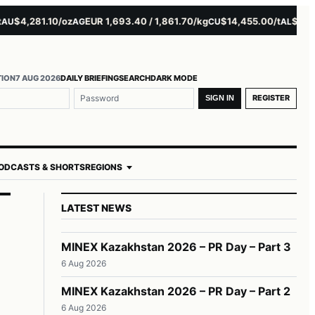
$4,281.10/oz
EUR 1,693.40 / 1,861.70/kg
$14,455.00/t
$3,261.0
AG
CU
AL
TION
7 AUG 2026
DAILY BRIEFING
SEARCH
DARK MODE
REGISTER
SIGN IN
ODCASTS & SHORTS
REGIONS
LATEST NEWS
MINEX Kazakhstan 2026 – PR Day – Part 3
6 Aug 2026
MINEX Kazakhstan 2026 – PR Day – Part 2
6 Aug 2026