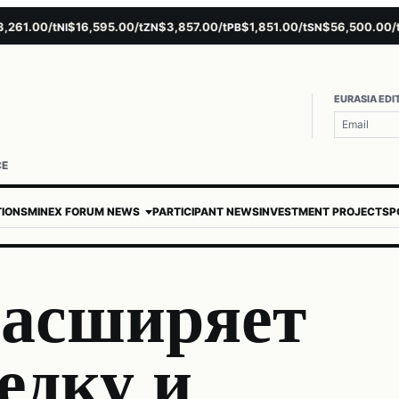
1.00/t
$16,595.00/t
$3,857.00/t
$1,851.00/t
$56,500.00/t
NI
ZN
PB
SN
AU
EURASIA EDI
CE
TIONS
MINEX FORUM NEWS
PARTICIPANT NEWS
INVESTMENT PROJECTS
P
расширяет
едку и