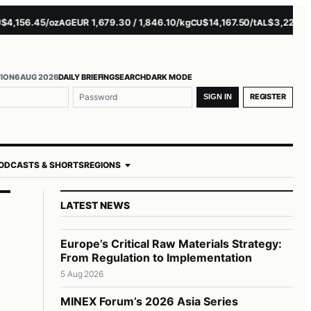
56.45/oz
EUR 1,679.30 / 1,846.10/kg
$14,167.50/t
$3,229.00/t
AG
CU
AL
NI
TION
6 AUG 2026
DAILY BRIEFING
SEARCH
DARK MODE
me or email
ord
REGISTER
SIGN IN
ODCASTS & SHORTS
REGIONS
LATEST NEWS
Europe’s Critical Raw Materials Strategy:
From Regulation to Implementation
5 Aug 2026
MINEX Forum’s 2026 Asia Series