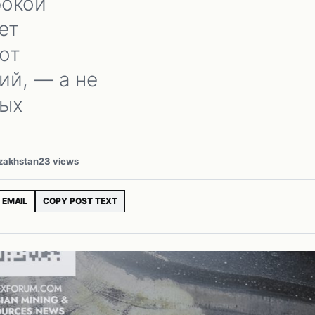
бокой
ет
от
ий, — а не
ных
azakhstan
23 views
EMAIL
COPY POST TEXT