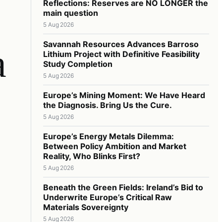
Reflections: Reserves are NO LONGER the
main question
5 Aug 2026
а
Savannah Resources Advances Barroso
Lithium Project with Definitive Feasibility
Study Completion
5 Aug 2026
Europe’s Mining Moment: We Have Heard
the Diagnosis. Bring Us the Cure.
5 Aug 2026
Europe’s Energy Metals Dilemma:
Between Policy Ambition and Market
Reality, Who Blinks First?
5 Aug 2026
Beneath the Green Fields: Ireland’s Bid to
Underwrite Europe’s Critical Raw
Materials Sovereignty
5 Aug 2026