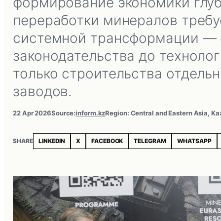
формирование экономики глу
переработки минералов требу
системной трансформации — 
законодательства до технолог
только строительства отдель
заводов.
22 Apr 2026
Source:
inform.kz
Region: Central and Eastern Asia, K
SHARE
LINKEDIN
X
FACEBOOK
TELEGRAM
WHATSAPP