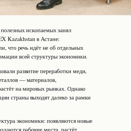
е полезных ископаемых занял
X Kazakhstan в Астане:
и, что речь идёт не об отдельных
рмации всей структуры экономики.
звали развитие переработки меди,
еталлов — материалов,
растёт на мировых рынках. Однако
ии страны выходят далеко за рамки
руктура экономики: появляются новые
здаются рабочие места, растёт