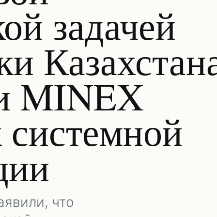
кой задачей
ки Казахстан
ки MINEX
 системной
ции
аявили, что