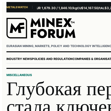
METALS WATCH
$4,156.45/oz
EUR 1,679.30 / 1,846.10/kg
$14,167.50/t
$3,229.0
U
AG
CU
AL
EURASIAN MINING, MARKETS, POLICY AND TECHNOLOGY INTELLIGEN
INDUSTRY NEWS
POLICIES AND REGULATION
COMPANIES & ORGANISA
MISCELLANEOUS
Глубокая пе
стала ключе