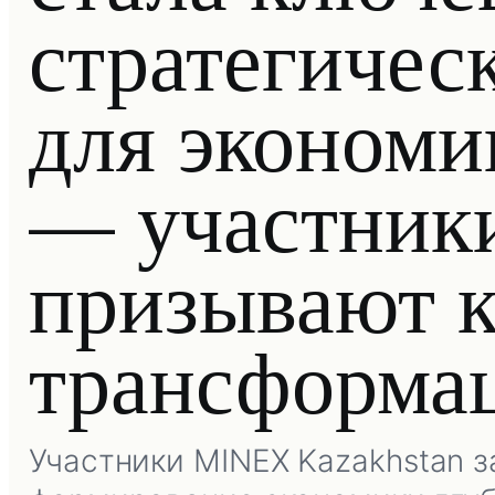
стратегичес
для экономи
— участни
призывают к
трансформа
Участники MINEX Kazakhstan з