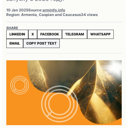
10 Jan 2025
Source:
arminfo.info
Region: Armenia, Caspian and Caucasus
34 views
SHARE
LINKEDIN
X
FACEBOOK
TELEGRAM
WHATSAPP
EMAIL
COPY POST TEXT