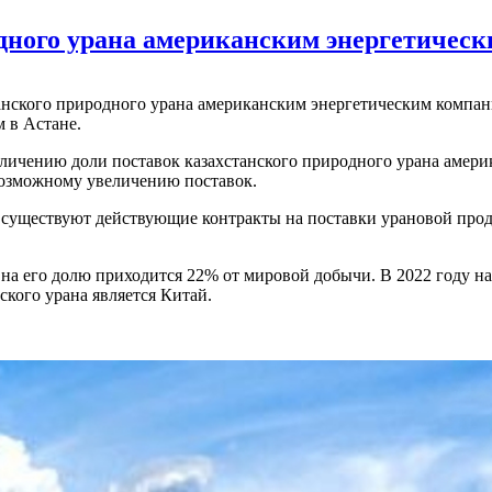
одного урана американским энергетичес
танского природного урана американским энергетическим компан
 в Астане.
величению доли поставок казахстанского природного урана амер
возможному увеличению поставок.
 существуют действующие контракты на поставки урановой прод
 на его долю приходится 22% от мировой добычи. В 2022 году н
ского урана является Китай.