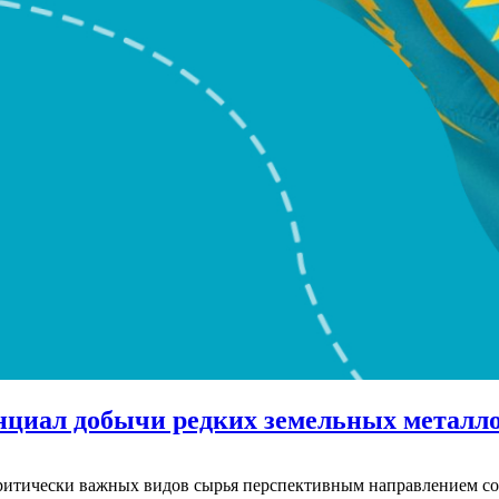
нциал добычи редких земельных металл
итически важных видов сырья перспективным направлением сотр