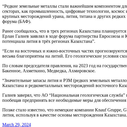
“Редкие земельные металлы стали важнейшим компонентом для 
секторах, как промышленность, цифровые технологии, космос
крупных месторождений урана, лития, титана и других редких 
форума (БАФ).
Ранее сообщалось, что в трех регионах Казахстана планируетс
Ерлан Галиев заявлял в ходе форума партнерства Евросоюза и 
потенциала лития в трёх регионах Казахстана”.
“Если на восточных и южно-восточных частях прогнозируются
весьма благоприятны на литий. Его геологические условия схо
По словам председателя правления, на 2023 год на государств
Бакенное, Ахметкино, Медведка, Ахмировское.
“Значительные запасы лития и РЗМ (редких земельных металл
Казахстана и редкометалльных месторождений восточного Казах
Галиев заверял, что АО “Национальная геологическая служба”
пообещав предпринять все необходимые меры для обеспечения
Позже стало известно, что немецкие компании Knauf Gruppe, G
лития, используя в качестве основы месторождения Казахстана.
March 29, 2024