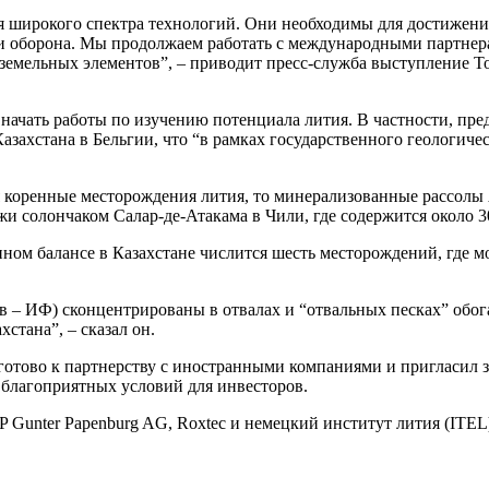
широкого спектра технологий. Они необходимы для достижения 
 и оборона. Мы продолжаем работать с международными партне
земельных элементов”, – приводит пресс-служба выступление Ток
я начать работы по изучению потенциала лития. В частности, пр
Казахстана в Бельгии, что “в рамках государственного геологиче
 коренные месторождения лития, то минерализованные рассолы 
жи солончаком Салар-де-Атакама в Чили, где содержится около 3
енном балансе в Казахстане числится шесть месторождений, где
ов – ИФ) сконцентрированы в отвалах и “отвальных песках” об
стана”, – сказал он.
 готово к партнерству с иностранными компаниями и пригласил 
 благоприятных условий для инвесторов.
P Gunter Papenburg AG, Roxtec и немецкий институт лития (ITE