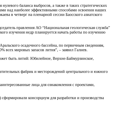
нулевого баланса выбросов, а также в таких стратегических
рами над наиболее эффективными способами освоения наших
аева в четверг на пленарной сессии Баосского азиатского
едседатель правления АО “Национальная геологическая служба”
ского изучения недр планируется начать работы по изучению
Аральского осадочного бассейна, по первичным сведениям,
0% всех мировых запасов лития”, – заявил Галиев.
 может быть литий: Юбилейное, Верхне-Баймурзинское,
огатительных фабрик и месторождений центрального и южного
заинтересованные лица для ознакомления с проектами,
L) сформировали консорциум для разработки и производства